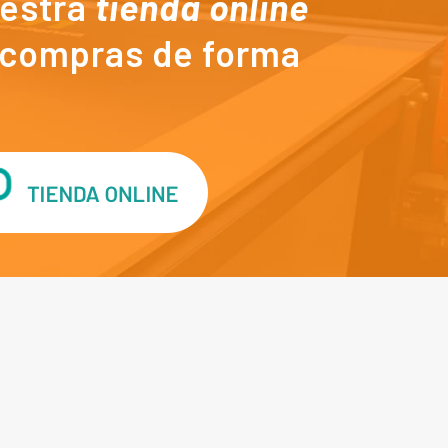
estra
tienda online
s compras de forma