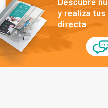
Descubre nu
y realiza tu
directa