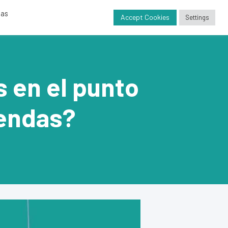
das
nda
Proyectos
Contacto
Blog
Accept Cookies
Settings
s en el punto
iendas?