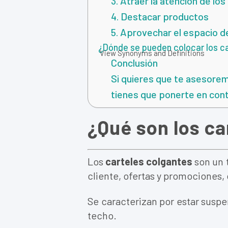
3. Atraer la atención de los
4. Destacar productos
5. Aprovechar el espacio d
¿Dónde se pueden colocar los c
View Synonyms and Definitions
Conclusión
Si quieres que te asesorem
tienes que ponerte en con
¿Qué son los ca
Los
carteles colgantes
son un t
cliente, ofertas y promociones,
Se caracterizan por estar sus
techo.