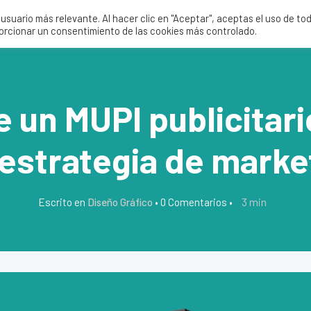
suario más relevante. Al hacer clic en "Aceptar", aceptas el uso de to
Servicios
Nosotros
Tie
porcionar un consentimiento de las cookies más controlado.
 un MUPI publicitari
 estrategia de mark
3
min
Escrito en
Diseño Gráfico
•
0 Comentarios
•