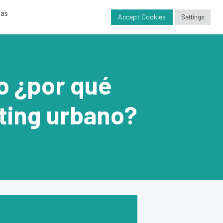
das
nda
Proyectos
Contacto
Blog
Accept Cookies
Settings
o ¿por qué
eting urbano?