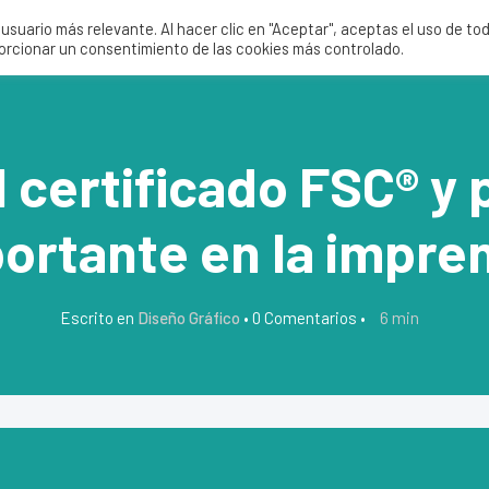
suario más relevante. Al hacer clic en "Aceptar", aceptas el uso de to
Servicios
Nosotros
Tienda
porcionar un consentimiento de las cookies más controlado.
l certificado FSC® y 
ortante en la impre
6
min
Escrito en
Diseño Gráfico
•
0 Comentarios
•