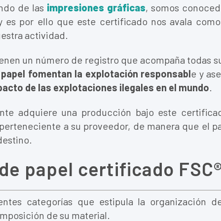
ndo de las
impresiones gráficas
, somos conocedo
y es por ello que este certificado nos avala com
estra actividad.
ienen un número de registro que acompaña todas s
e
papel fomentan la explotación responsabl
e y ase
pacto de las explotaciones ilegales en el mundo
.
te adquiere una producción bajo este certifica
perteneciente a su proveedor, de manera que el pa
destino.
de papel certificado FSC
rentes categorías que estipula la organización 
omposición de su material.