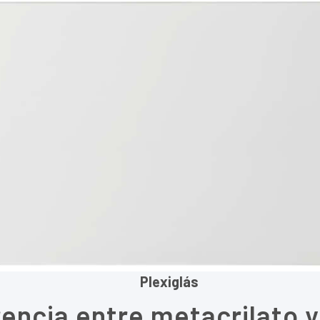
exiglás
erencia entre metacrilato 