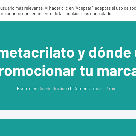
suario más relevante. Al hacer clic en "Aceptar", aceptas el uso de to
Servicios
Nosotros
Tie
porcionar un consentimiento de las cookies más controlado.
 metacrilato y dónde 
romocionar tu marc
7
min
Escrito en
Diseño Gráfico
•
0 Comentarios
•