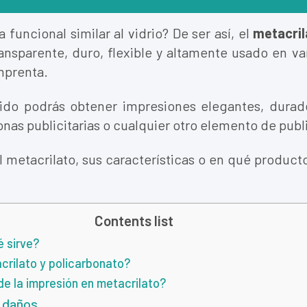
funcional similar al vidrio? De ser así, el
metacri
transparente, duro, flexible y altamente usado en 
imprenta.
ido podrás obtener impresiones elegantes, durader
lonas publicitarias o cualquier otro elemento de pub
 metacrilato, sus características o en qué product
Contents list
é sirve?
acrilato y policarbonato?
de la impresión en metacrilato?
y daños