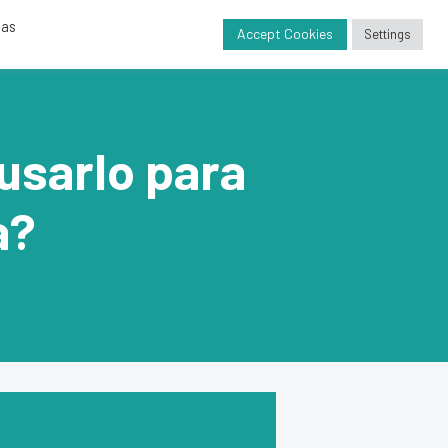
das
nda
Proyectos
Contacto
Blog
Accept Cookies
Settings
usarlo para
a?