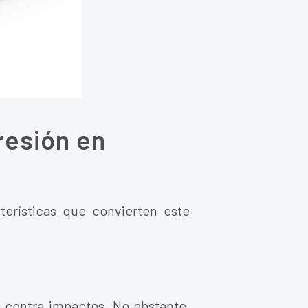
resión en
erísticas que convierten este
a contra impactos. No obstante,