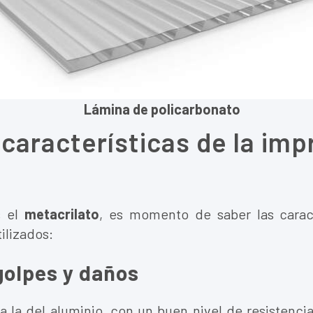
 de policarbonato
 características de la imp
s el
metacrilato
, es momento de saber las caract
ilizados:
golpes y daños
la del aluminio, con un buen nivel de resistenci